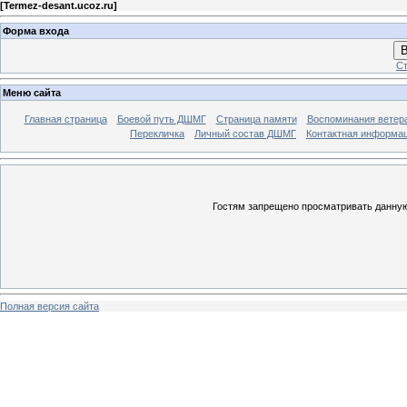
[
Termez-desant.ucoz.ru
]
Форма входа
В
Ст
Меню сайта
Главная страница
Боевой путь ДШМГ
Страница памяти
Воспоминания ветера
Перекличка
Личный состав ДШМГ
Контактная информа
Гостям запрещено просматривать данную 
Полная версия сайта