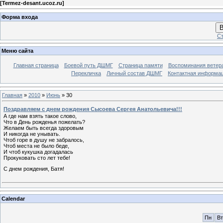
[
Termez-desant.ucoz.ru
]
Форма входа
В
Ст
Меню сайта
Главная страница
Боевой путь ДШМГ
Страница памяти
Воспоминания ветера
Перекличка
Личный состав ДШМГ
Контактная информа
Главная
»
2010
»
Июнь
»
30
Поздравляем с днем рождения Сысоева Сергея Анатольевича!!!
А где нам взять такое слово,
Что в День рожденья пожелать?
Желаем быть всегда здоровым
И никогда не унывать.
Чтоб горе в душу не забралось,
Чтоб места не было беде,
И чтоб кукушка догадалась
Прокуковать сто лет тебе!
С днем рождения, Батя!
Calendar
Пн
Вт