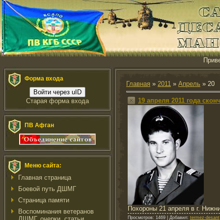
Прив
Форма входа
Главная
»
2011
»
Апрель
»
20
Войти через uID
19 апреля 2011 года ск
Старая форма входа
ПВ Афган
Меню сайта:
Главная страница
Боевой путь ДШМГ
Страница памяти
Похороны 21 апреля в г. Нижн
Воспоминания ветеранов
ДШМГ, очерки, статьи
Просмотров:
1469
|
Добавил:
termez-desant