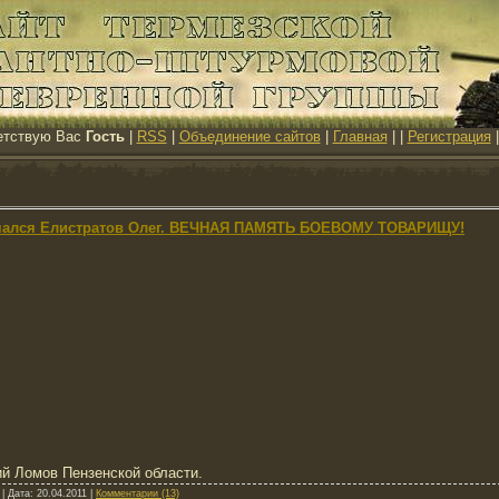
етствую Вас
Гость
|
RSS
|
Объединение сайтов
|
Главная
|
|
Регистрация
ончался Елистратов Олег. ВЕЧНАЯ ПАМЯТЬ БОЕВОМУ ТОВАРИЩУ!
ий Ломов Пензенской области.
|
Дата:
20.04.2011
|
Комментарии (13)