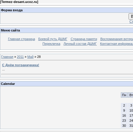
[
Termez-desant.ucoz.ru
]
Форма входа
В
Ст
Меню сайта
Главная страница
Боевой путь ДШМГ
Страница памяти
Воспоминания ветера
Перекличка
Личный состав ДШМГ
Контактная информа
Главная
»
2011
»
Май
»
28
С Днём пограничника!
...
Calendar
Пн
Вт
2
3
9
10
16
17
23
24
30
31