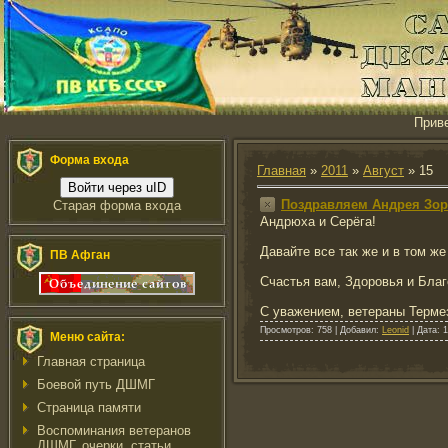
Прив
Форма входа
Главная
»
2011
»
Август
»
15
Войти через uID
Поздравляем Андрея Зори
Старая форма входа
Андрюха и Серёга!
Давайте все так же и в том же 
ПВ Афган
Счастья вам, Здоровья и Благ
С уважением, ветераны Терм
Просмотров:
758
|
Добавил:
Leonid
|
Дата:
1
Меню сайта:
Главная страница
Боевой путь ДШМГ
Страница памяти
Воспоминания ветеранов
ДШМГ, очерки, статьи