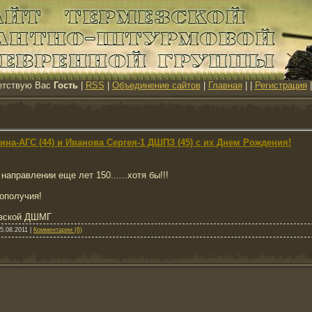
етствую Вас
Гость
|
RSS
|
Объединение сайтов
|
Главная
|
|
Регистрация
на-АГС (44) и Иванова Сергея-1 ДШПЗ (45) с их Днем Рождения!
направлении еще лет 150......хотя бы!!!
ополучия!
езской ДШМГ
5.08.2011
|
Комментарии (6)