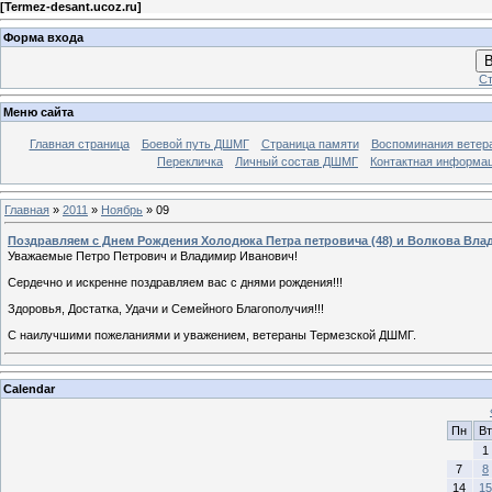
[
Termez-desant.ucoz.ru
]
Форма входа
В
Ст
Меню сайта
Главная страница
Боевой путь ДШМГ
Страница памяти
Воспоминания ветера
Перекличка
Личный состав ДШМГ
Контактная информа
Главная
»
2011
»
Ноябрь
»
09
Поздравляем с Днем Рождения Холодюка Петра петровича (48) и Волкова Влад
Уважаемые Петро Петрович и Владимир Иванович!
Сердечно и искренне поздравляем вас с днями рождения!!!
Здоровья, Достатка, Удачи и Семейного Благополучия!!!
С наилучшими пожеланиями и уважением, ветераны Термезской ДШМГ.
Calendar
Пн
Вт
1
7
8
14
15