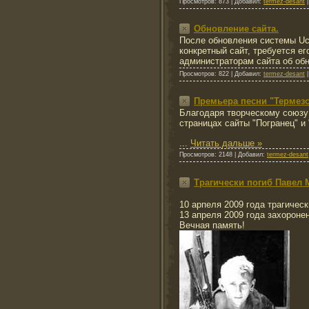
Просмотров:
873
|
Добавил:
termez-desant
Обновление сайта.
После обновления системы Uc
конкретный сайт, требуется е
администраторам сайта об об
Просмотров:
822
|
Добавил:
termez-desant
Премьера песни "Термез
Благодаря творческому союзу 
страницах сайты "Погранец" и
...
Читать дальше »
Просмотров:
2148
|
Добавил:
termez-desant
Трагически погиб Павел 
10 арпеля 2009 года трагичес
13 апреля 2009 года захороне
Вечная память!