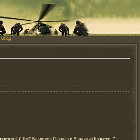
|
Вход
 Термезской ДШМГ Владимир Яковлев и Владимир Копысов. 7