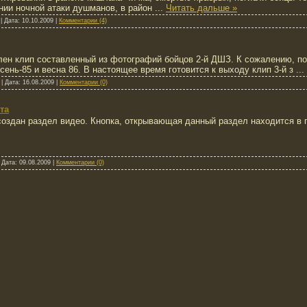
ении ночной атаки душманов, в район
...
Читать дальше »
|
Дата:
10.10.2009
|
Комментарии (4)
ен клип составленный из фотографий бойцов 2-й ДШЗ. К сожалению, по
сень-85 и весна 86. В настоящее время готовится к выходу клип 3-й з
...
|
Дата:
16.08.2009
|
Комментарии (0)
та
создан раздел видео. Кнопка, открывающая данный раздел находится в 
|
Дата:
09.08.2009
|
Комментарии (0)