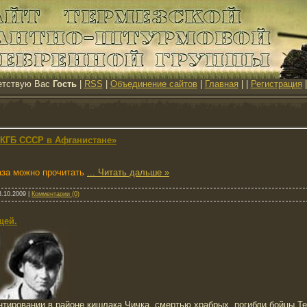
етствую Вас
Гость
|
RSS
|
Объединение сайтов
|
Главная
|
|
Регистрация
 КГБ СССР в Афганистане»
аза можно прочитать
...
Читать дальше »
3.10.2009
|
Комментарии (0)
щей.
сантировании в районе кишлака Чичка, смертью храбрых, погибли бойцы