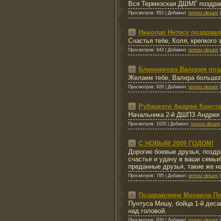
Вся Термезская ДШМГ поздравл
Просмотров:
852
|
Добавил:
termez-desant
Николая Нетесу поздравл
Счастья тебе, Коля, крепкого 
Просмотров:
943
|
Добавил:
termez-desant
Блинникова Валерия поз
Желаем тебе, Валера большого
Просмотров:
928
|
Добавил:
termez-desant
Рубацкого Андрея Конста
Начальника 2-й ДШПЗ Андрея Р
Просмотров:
1020
|
Добавил:
termez-desant
С НОВЫМ 2009 ГОДОМ!
Дорогие боевые друзья, поздр
счастье и удачу в ваши семь
преданные друзья, такие же 
Просмотров:
795
|
Добавил:
termez-desant
Поздравляем Михаила Пу
Пунтуса Мишу, бойца 1-й деса
над головой.
Просмотров:
830
|
Добавил:
termez-desant