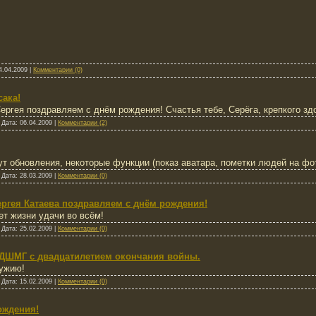
4.04.2009
|
Комментарии (0)
ака!
гея поздравляем с днём рождения! Счастья тебе, Серёга, крепкого здо
|
Дата:
06.04.2009
|
Комментарии (2)
ут обновления, некоторые функции (показ аватара, пометки людей на фот
|
Дата:
28.03.2009
|
Комментарии (0)
ргея Катаева поздравляем с днём рождения!
ет жизни удачи во всём!
|
Дата:
25.02.2009
|
Комментарии (0)
 ДШМГ с двадцатилетием окончания войны.
ружию!
|
Дата:
15.02.2009
|
Комментарии (0)
ождения!