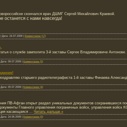
 Новороссийске скончался врач ДШМГ Сергей Михайлович Краевой.
 останется с нами навсегда!
|
Дата:
24.07.2009
|
Комментарии (17)
.
татья о службе замполита 3-й заставы Сергее Владимировиче Антонове. 
|
Дата:
09.07.2009
|
Комментарии (0)
ждения!
поздравляю старшего радиотелеграфиста 1-й заставы Финаева Алексан
|
Дата:
05.07.2009
|
Комментарии (4)
ения ПВ-Афган открыт раздел уникальных документов сохранившихся пос
окументы Гпавного управления пограничных войск, управления войск КС
ация касающаяся
...
Читать дальше »
|
Дата:
24.06.2009
|
Комментарии (0)