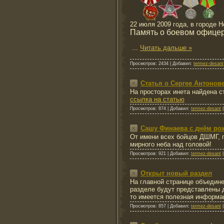
22 июля 2009 года, в городе
Память о боевом офицере
...
Читать дальше »
Просмотров:
2434
|
Добавил:
termez-desant
Статья о Сергее Антонове
На просторах инета найдена с
ссылка на статью
Просмотров:
874
|
Добавил:
termez-desant
Сашу Финаева с днём ро
От имени всех бойцов ДШМГ, 
мирного неба над головой!
Просмотров:
921
|
Добавил:
termez-desant
Открыт новый раздел
На главной странице объедин
разделе будут представлены д
то имеется полезная информ
Просмотров:
857
|
Добавил:
termez-desant