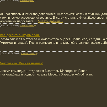
|
Дата:
04.05.2009
|
Комментарии (2)
oz, появилось множество дополнительных возможностей и функций для 
го техническое усовершенствование. В связи с этим, в ближайшее время
наруженных недостатка
...
Читать дальше »
|
Дата:
25.04.2009
|
Комментарии (0)
ская десантно-штурмовая"
поэта Алексея Матвеева и композитора Андрея Поливцева, сегодня на с
 "Автомат и гитара". Песня размещена и на главной странице нашего са
|
Дата:
17.04.2009
|
Комментарии (3)
Майстренко. Вечная память!
ки погиб командир 1 отделения 3 заставы Майстренко Павел.
н на кладбище в родном поселке Мерефа Харьковской области.