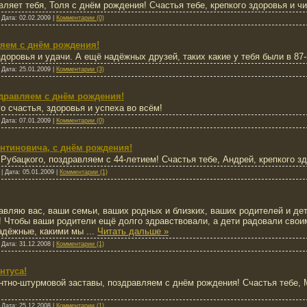
яет тебя, Толя с днём рождения! Счастья тебе, крепкого здоровья и чи
|
Дата:
02.02.2009
|
Комментарии (0)
яем с днём рождения!
здоровья и удачи. А ещё надёжных друзей, таких какие у тебя были в 87-
|
Дата:
25.01.2009
|
Комментарии (3)
дравляем с днём рождения!
 счастья, здоровья и успеха во всём!
|
Дата:
07.01.2009
|
Комментарии (0)
нтиновича, с днём рождения!
убацкого, поздравляем с 44-летием! Счастья тебе, Андрей, крепкого зд
|
Дата:
05.01.2009
|
Комментарии (1)
авляю вас, ваши семьи, ваших родных и близких, ваших родителей и де
и! Чтобы ваши родители ещё долго здравствовали, а дети радовали сво
надёжные, какими мы
...
Читать дальше »
|
Дата:
31.12.2008
|
Комментарии (1)
нтуса!
нтно-штурмовой заставы, поздравляем с днём рождения! Счастья тебе, М
|
Дата:
25.12.2008
|
Комментарии (1)