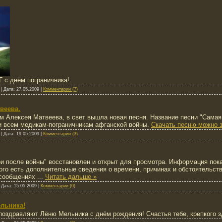
 с днём пограничника!
|
Дата:
27.05.2009
|
Комментарии (7)
веева.
м Алексея Матвеева, в свет вышла новая песня. Название песни "Самая
 всем медикам-пограничникам афганской войны.
Скачать песню можно з
|
Дата:
19.05.2009
|
Комментарии (3)
и после войны" восстановлен и открыт для просмотра. Информация пока
кого есть дополнительные сведения о времени, причинах и обстоятельс
 сообщениях
...
Читать дальше »
|
Дата:
15.05.2009
|
Комментарии (0)
льника!
оздравляют Лёню Мельника с днём рождения! Счастья тебе, крепкого з