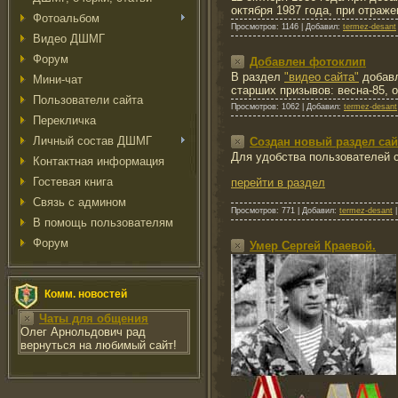
октября 1987 года, при отраж
Фотоальбом
Просмотров:
1146
|
Добавил:
termez-desant
Видео ДШМГ
Форум
Добавлен фотоклип
В раздел
"видео сайта"
добавл
Мини-чат
старших призывов: весна-85, о
Пользователи сайта
Просмотров:
1062
|
Добавил:
termez-desant
Перекличка
Личный состав ДШМГ
Создан новый раздел сай
Для удобства пользователей 
Контактная информация
Гостевая книга
перейти в раздел
Связь с админом
Просмотров:
771
|
Добавил:
termez-desant
В помощь пользователям
Форум
Умер Сергей Краевой.
Комм. новостей
Чаты для общения
Олег Арнольдович рад
вернуться на любимый сайт!