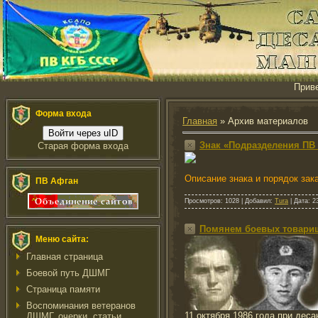
Прив
Форма входа
Главная
»
Архив материалов
Войти через uID
Знак «Подразделения ПВ
Старая форма входа
Описание знака и порядок зак
ПВ Афган
Просмотров:
1028
|
Добавил:
Tura
|
Дата:
2
Помянем боевых товари
Меню сайта:
Главная страница
Боевой путь ДШМГ
Страница памяти
Воспоминания ветеранов
11 октября 1986 года при де
ДШМГ, очерки, статьи