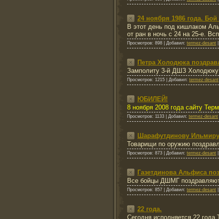
24 ноября 1986 года. Бо
В этот день под кишлаком Ал
от ран в ночь с 24 на 25-е. 
Просмотров:
898
|
Добавил:
termez-desant
Петра Холодюка поздрав
Замполиту 3-й ДШЗ Холодюку 
Просмотров:
1215
|
Добавил:
termez-desant
ЮБИЛЕЙ!
8 ноября 2008 года сайту Тер
Просмотров:
1133
|
Добавил:
termez-desant
Шарафутдинову Ильмиру
Товарищи по оружию поздравля
Просмотров:
873
|
Добавил:
termez-desant
Газетдинова Альфиса по
Все бойцы ДШМГ поздравляют Г
Просмотров:
857
|
Добавил:
termez-desant
22 года.
Сегодня исполняется 22 года 