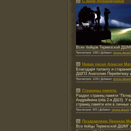
С днём пограничника!
Всех бойцов Термезской ДШМГ
Просмотров:
1065
|
Добавил:
termez-desant
Новая песня Алексея Мат
Благодаря таланту и старания
ДШПЗ Анатолию Перебетюку и
Просмотров:
1226
|
Добавил:
termez-desant
Страницы памяти.
Раздел страниц памяти "Потер
Андрейкина (оба 2-я ДШЗ). У 
страниц памяти или в личных
Просмотров:
855
|
Добавил:
termez-desant
Поздравляем Леонида Ме
Все бойцы Термезской ДШМГ п