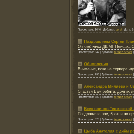
Просмотров:
1040
|
Добавил:
aprel
|
Дата:
1
Поздравляем Сергея Плис
Огнемётчика ДШМГ Плисака Сер
Просмотров:
847
|
Добавил:
termez-desant
Обновления
Внимание, пока на сервере ид
Просмотров:
796
|
Добавил:
termez-desant
Александра Миляева и Се
Счастья Вам ребята, долгих л
Просмотров:
880
|
Добавил:
termez-desant
Всех воинов Термезской
Поздравляю вас, братья по о
Просмотров:
828
|
Добавил:
termez-desant
Цыба Анатолия с днём р