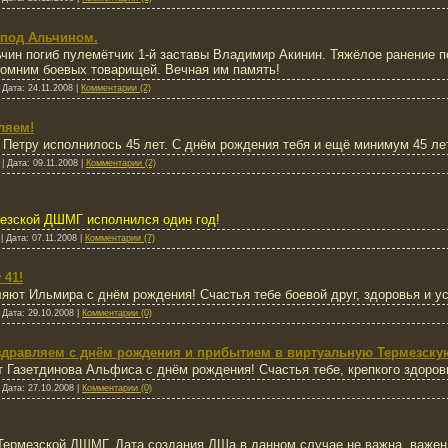
й под Альчином.
ьчин погиб пулемётчик 1-й заставы Владимир Акинин. Тяжёлое ранение 
Вспомним боевых товарищей. Вечная им память!
|
Дата:
24.11.2008
|
Комментарии (2)
ляем!
Петру исполнилось 45 лет. С днём рождения тебя и ещё минимум 45 ле
|
Дата:
09.11.2008
|
Комментарии (2)
мезской ДШМГ исполнился один год!
|
Дата:
07.11.2008
|
Комментарии (7)
 41!
ют Ильмира с днём рождения! Счастья тебе боевой друг, здоровья и ус
|
Дата:
29.10.2008
|
Комментарии (0)
здравляем с днём рождения и прибытием в виртуальную Термезску
азетдинова Альфиса с днём рождения! Счастья тебе, крепкого здоровья
|
Дата:
27.10.2008
|
Комментарии (0)
Термезской ДШМГ. Дата создания ДШа в данном случае не важна, важен 