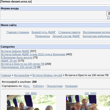
[
Termez-desant.ucoz.ru
]
Форма входа
В
Ст
Меню сайта
Главная страница
Боевой путь ДШМГ
Страница памяти
Воспоминания ветера
Перекличка
Личный состав ДШМГ
Контактная информа
Categories
Встречи бойцов ДШМГ
[337]
Встреча бойцов ДШМГ в мае 2010 года в Воронеже
[482]
В Воронеже было весело
[79]
ДШМГ 25 лет
[175]
Встреча в Бресте на 100-летие ПВ
[268]
Празднование 100-летия ПВ
[6]
Главная
»
Фотоальбом
»
Встречи боевых друзей
» Встреча в Бресте на 100-летие ПВ
Фотографий в альбоме
:
268
Сортировать по
:
Дате
·
Рейтингу
·
Просмотрам
·
Названию
100_8991
100_8990