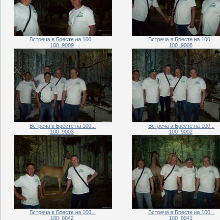
Встреча в Бресте на 100...
Встреча в Бресте на 100...
100_9009
100_9008
Встреча в Бресте на 100...
Встреча в Бресте на 100...
100_9003
100_9002
Встреча в Бресте на 100...
Встреча в Бресте на 100...
100_9042
100_9041