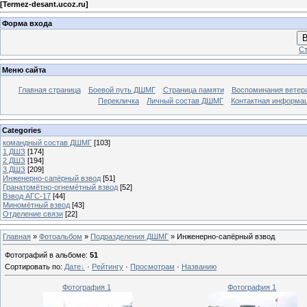
[
Termez-desant.ucoz.ru
]
Форма входа
В
Ст
Меню сайта
Главная страница
Боевой путь ДШМГ
Страница памяти
Воспоминания ветера
Перекличка
Личный состав ДШМГ
Контактная информа
Categories
командный состав ДШМГ
[103]
1 ДШЗ
[174]
2 ДШЗ
[194]
3 ДШЗ
[209]
Инженерно-сапёрный взвод
[51]
Гранатомётно-огнемётный взвод
[52]
Взвод АГС-17
[44]
Миномётный взвод
[43]
Отделение связи
[22]
Главная
»
Фотоальбом
»
Подразделения ДШМГ
» Инженерно-сапёрный взвод
Фотографий в альбоме
:
51
Сортировать по
:
Дате
·
Рейтингу
·
Просмотрам
·
Названию
Фотография 1
Фотография 1