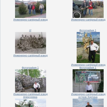
Инженерно-сапёрный взвод
Инженерно-сапёрный взвод
///
Фотография 1
Инженерно-сапёрный взвод
Инженерно-сапёрный взвод
Фотография 1
Фотография 1
Инженерно-сапёрный взвод
Инженерно-сапёрный взвод
Алексеевка
остров Хортица