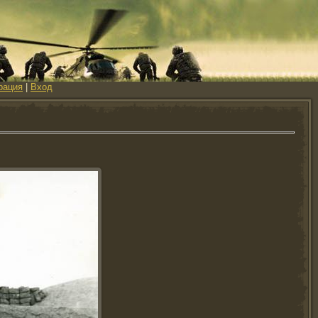
рация
|
Вход