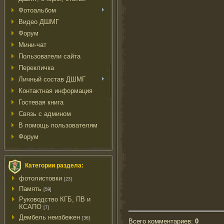
Фотоальбом
Видео ДШМГ
Форум
Мини-чат
Пользователи сайта
Перекличка
Личный состав ДШМГ
Контактная информация
Гостевая книга
Связь с админом
В помощь пользователям
Форум
Категории раздела:
фотолистовки
[23]
Память
[59]
Руководство КГБ, ПВ и
КСАПО
[7]
Дембель неизбежен
[36]
Всего комментариев
:
0