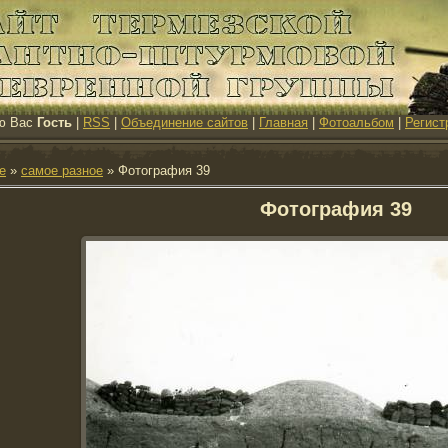
ю Вас
Гость
|
RSS
|
Объединение сайтов
|
Главная
|
Фотоальбом
|
Регист
е
»
самое разное
» Фотография 39
Фотография 39