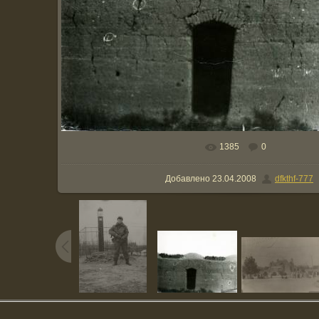
1385
0
В реальном размере
879x689
/ 100.
Добавлено
23.04.2008
dfkthf-777