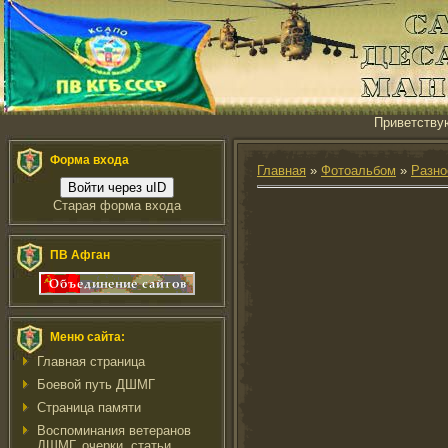
Приветству
Форма входа
Главная
»
Фотоальбом
»
Разно
Войти через uID
Старая форма входа
ПВ Афган
Меню сайта:
Главная страница
Боевой путь ДШМГ
Страница памяти
Воспоминания ветеранов
ДШМГ, очерки, статьи