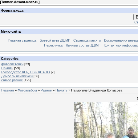
[
Termez-desant.ucoz.ru
]
Форма входа
В
Ст
Меню сайта
Главная страница
Боевой путь ДШМГ
Страница памяти
Воспоминания ветера
Перекличка
Личный состав ДШМГ
Контактная информа
Categories
фотолистовки
[23]
Память
[59]
Руководство КГБ, ПВ и КСАПО
[7]
Дембель неизбежен
[36]
самое разное
[125]
Главная
»
Фотоальбом
»
Разное
»
Память
» На могиле Владимира Копысова