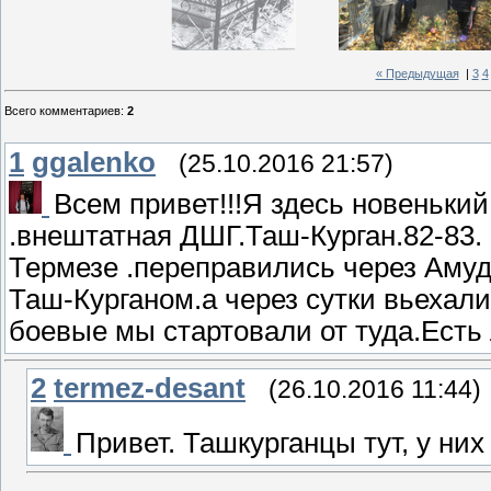
« Предыдущая
|
3
4
Всего комментариев
:
2
1
ggalenko
(25.10.2016 21:57)
Всем привет!!!Я здесь новеньки
.внештатная ДШГ.Таш-Курган.82-83. 
Термезе .переправились через Амуд
Таш-Курганом.а через сутки вьеха
боевые мы стартовали от туда.Есть л
2
termez-desant
(26.10.2016 11:44)
Привет. Ташкурганцы тут, у них