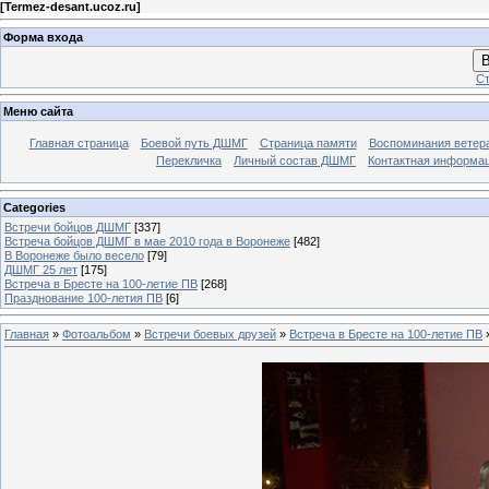
[
Termez-desant.ucoz.ru
]
Форма входа
В
Ст
Меню сайта
Главная страница
Боевой путь ДШМГ
Страница памяти
Воспоминания ветера
Перекличка
Личный состав ДШМГ
Контактная информа
Categories
Встречи бойцов ДШМГ
[337]
Встреча бойцов ДШМГ в мае 2010 года в Воронеже
[482]
В Воронеже было весело
[79]
ДШМГ 25 лет
[175]
Встреча в Бресте на 100-летие ПВ
[268]
Празднование 100-летия ПВ
[6]
Главная
»
Фотоальбом
»
Встречи боевых друзей
»
Встреча в Бресте на 100-летие ПВ
»