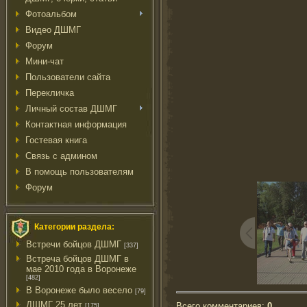
Фотоальбом
Видео ДШМГ
Форум
Мини-чат
Пользователи сайта
Перекличка
Личный состав ДШМГ
Контактная информация
Гостевая книга
Связь с админом
В помощь пользователям
Форум
Категории раздела:
Встречи бойцов ДШМГ
[337]
Встреча бойцов ДШМГ в
мае 2010 года в Воронеже
[482]
В Воронеже было весело
[79]
ДШМГ 25 лет
Всего комментариев
:
0
[175]