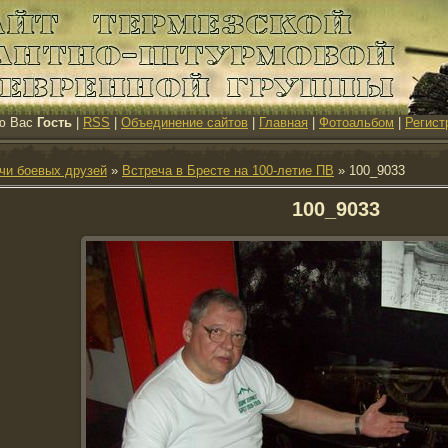
ю Вас
Гость
|
RSS
|
Объединение сайтов
|
Главная
|
Фотоальбом
|
Регист
чи боевых друзей
»
Встреча в Бресте на 100-летие ПВ
» 100_9033
100_9033