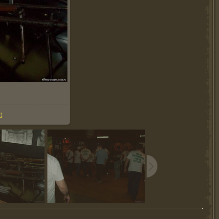
2.8Kb
t