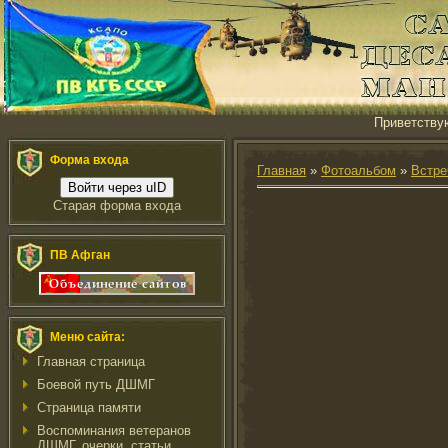
Приветству
Форма входа
Главная
»
Фотоальбом
»
Встре
Войти через uID
Старая форма входа
ПВ Афган
Меню сайта:
Главная страница
Боевой путь ДШМГ
Страница памяти
Воспоминания ветеранов
ДШМГ, очерки, статьи