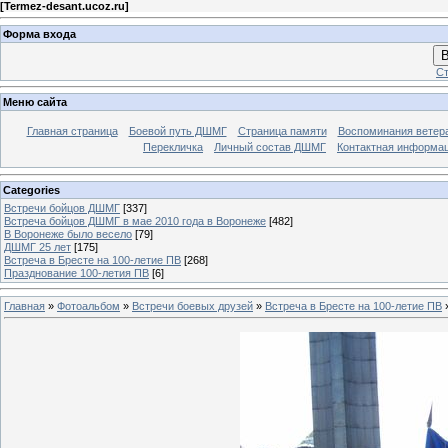
[
Termez-desant.ucoz.ru
]
Форма входа
В
Ст
Меню сайта
Главная страница
Боевой путь ДШМГ
Страница памяти
Воспоминания ветера
Перекличка
Личный состав ДШМГ
Контактная информа
Categories
Встречи бойцов ДШМГ
[337]
Встреча бойцов ДШМГ в мае 2010 года в Воронеже
[482]
В Воронеже было весело
[79]
ДШМГ 25 лет
[175]
Встреча в Бресте на 100-летие ПВ
[268]
Празднование 100-летия ПВ
[6]
Главная
»
Фотоальбом
»
Встречи боевых друзей
»
Встреча в Бресте на 100-летие ПВ
»