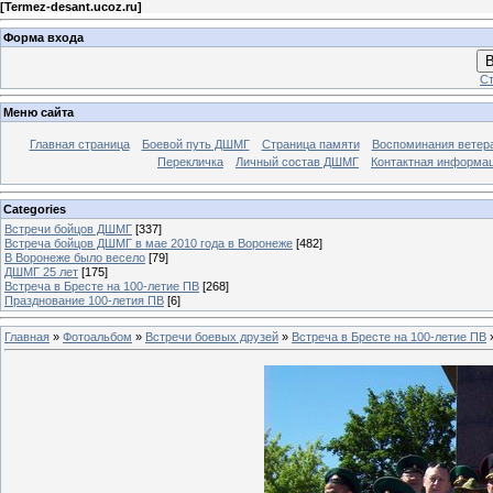
[
Termez-desant.ucoz.ru
]
Форма входа
В
Ст
Меню сайта
Главная страница
Боевой путь ДШМГ
Страница памяти
Воспоминания ветера
Перекличка
Личный состав ДШМГ
Контактная информа
Categories
Встречи бойцов ДШМГ
[337]
Встреча бойцов ДШМГ в мае 2010 года в Воронеже
[482]
В Воронеже было весело
[79]
ДШМГ 25 лет
[175]
Встреча в Бресте на 100-летие ПВ
[268]
Празднование 100-летия ПВ
[6]
Главная
»
Фотоальбом
»
Встречи боевых друзей
»
Встреча в Бресте на 100-летие ПВ
»