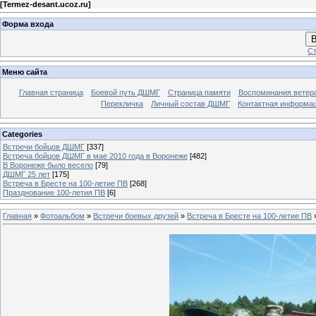
[
Termez-desant.ucoz.ru
]
Форма входа
В
Ст
Меню сайта
Главная страница
Боевой путь ДШМГ
Страница памяти
Воспоминания ветера
Перекличка
Личный состав ДШМГ
Контактная информа
Categories
Встречи бойцов ДШМГ
[337]
Встреча бойцов ДШМГ в мае 2010 года в Воронеже
[482]
В Воронеже было весело
[79]
ДШМГ 25 лет
[175]
Встреча в Бресте на 100-летие ПВ
[268]
Празднование 100-летия ПВ
[6]
Главная
»
Фотоальбом
»
Встречи боевых друзей
»
Встреча в Бресте на 100-летие ПВ
»